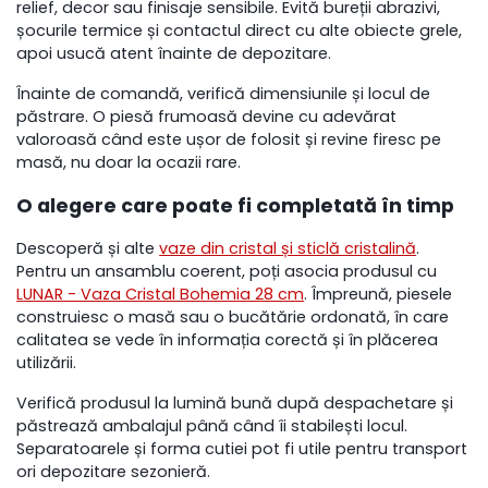
relief, decor sau finisaje sensibile. Evită bureții abrazivi,
șocurile termice și contactul direct cu alte obiecte grele,
apoi usucă atent înainte de depozitare.
Înainte de comandă, verifică dimensiunile și locul de
păstrare. O piesă frumoasă devine cu adevărat
valoroasă când este ușor de folosit și revine firesc pe
masă, nu doar la ocazii rare.
O alegere care poate fi completată în timp
Descoperă și alte
vaze din cristal și sticlă cristalină
.
Pentru un ansamblu coerent, poți asocia produsul cu
LUNAR - Vaza Cristal Bohemia 28 cm
. Împreună, piesele
construiesc o masă sau o bucătărie ordonată, în care
calitatea se vede în informația corectă și în plăcerea
utilizării.
Verifică produsul la lumină bună după despachetare și
păstrează ambalajul până când îi stabilești locul.
Separatoarele și forma cutiei pot fi utile pentru transport
ori depozitare sezonieră.