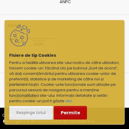
ANPC
ANPC
Pentru a facilita utilizarea site-ului nostru de către utilizatori,
folosim cookie-uri. Făcând clic pe butonul „Sunt de acord”,
vă dați consimțământul pentru utilizarea cookie-urilor de
preferință, statistice și de marketing de către noi și
Parteneri
partenerii noștri. Cookie-urile funcționale sunt utilizate pe
parcursul sesiunii de navigare pentru a menține
funcționalitatea site-ului. Informații detaliate și setări
pentru cookie-uri pot fi găsite
aici
.
Permite
Respinge totul
Creat de sistem
www.eshop-rapid.ro
Retragerea din contractul de cumpărare