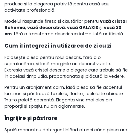
produse și la alegerea potrivită pentru casă sau
activitate profesională.
Modelul răspunde firesc și căutărilor pentru
vază cristal
Bohemia
,
vază decorativă
,
vază GALAXIS
și
vază 30
cm
, fără a transforma descrierea într-o listă artificială.
Cum îl integrezi în utilizarea de zi cu zi
Folosește piesa pentru rolul descris, fără a o
supraîncărca, și lasă marginile ori decorul vizibile.
Expresia vază cristal descrie o alegere care trebuie să fie
în același timp utilă, proporționată și plăcută la vedere.
Pentru un aranjament calm, lasă piesa să fie accentul
luminos și păstrează textilele, florile și celelalte obiecte
într-o paletă coerentă. Eleganța vine mai ales din
proporții și spațiu, nu din aglomerare.
Îngrijire și păstrare
Spală manual cu detergent blând atunci când piesa are