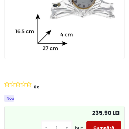
0x
Nou
235,90 LEI
-
+
buc