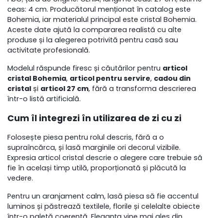
ceas: 4 cm. Producătorul menționat în catalog este
Bohemia, iar materialul principal este cristal Bohemia.
Aceste date ajută la compararea realistă cu alte
produse și la alegerea potrivită pentru casă sau
activitate profesională.
Modelul răspunde firesc și căutărilor pentru
articol
cristal
Bohemia
,
articol pentru servire
,
cadou din
cristal
și
articol 27 cm
, fără a transforma descrierea
într-o listă artificială.
Cum îl integrezi în utilizarea de zi cu zi
Folosește piesa pentru rolul descris, fără a o
supraîncărca, și lasă marginile ori decorul vizibile.
Expresia articol cristal descrie o alegere care trebuie să
fie în același timp utilă, proporționată și plăcută la
vedere.
Pentru un aranjament calm, lasă piesa să fie accentul
luminos și păstrează textilele, florile și celelalte obiecte
într-o paletă coerentă. Eleganța vine mai ales din