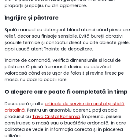
proporții și spațiu, nu din aglomerare.
Îngrijire și păstrare
Spală manual cu detergent blând atunci când piesa are
relief, decor sau finisaje sensibile. Evită bureții abrazivi,
șocurile termice și contactul direct cu alte obiecte grele,
apoi usucă atent înainte de depozitare.
Înainte de comandă, verifică dimensiunile și locul de
păstrare. O piesă frumoasă devine cu adevărat
valoroasă când este ușor de folosit și revine firesc pe
masă, nu doar la ocazii rare.
O alegere care poate fi completată în timp
Descoperă și alte
articole de servire din cristal și sticlă
cristalină
. Pentru un ansamblu coerent, poți asocia
produsul cu
Tava Cristal Bohemia
. Împreună, piesele
construiesc o masă sau o bucătărie ordonată, în care
calitatea se vede în informația corectă și în plăcerea
utilizării.