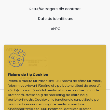
Retur/Retragere din contract
Date de identificare
ANPC
ANPC
Pentru a facilita utilizarea site-ului nostru de către utilizatori,
folosim cookie-uri. Făcând clic pe butonul „Sunt de acord”,
vă dați consimțământul pentru utilizarea cookie-urilor de
preferință, statistice și de marketing de către noi și
Parteneri
partenerii noștri. Cookie-urile funcționale sunt utilizate pe
parcursul sesiunii de navigare pentru a menține
funcționalitatea site-ului. Informații detaliate și setări