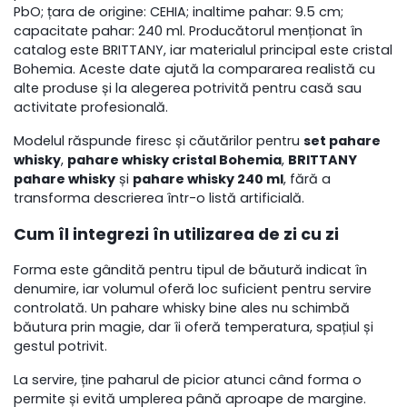
PbO; țara de origine: CEHIA; inaltime pahar: 9.5 cm;
capacitate pahar: 240 ml. Producătorul menționat în
catalog este BRITTANY, iar materialul principal este cristal
Bohemia. Aceste date ajută la compararea realistă cu
alte produse și la alegerea potrivită pentru casă sau
activitate profesională.
Modelul răspunde firesc și căutărilor pentru
set pahare
whisky
,
pahare whisky cristal Bohemia
,
BRITTANY
pahare whisky
și
pahare whisky 240 ml
, fără a
transforma descrierea într-o listă artificială.
Cum îl integrezi în utilizarea de zi cu zi
Forma este gândită pentru tipul de băutură indicat în
denumire, iar volumul oferă loc suficient pentru servire
controlată. Un pahare whisky bine ales nu schimbă
băutura prin magie, dar îi oferă temperatura, spațiul și
gestul potrivit.
La servire, ține paharul de picior atunci când forma o
permite și evită umplerea până aproape de margine.