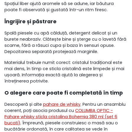
Spațiul liber ajută aromele să se adune, iar băutura
poate fi observată și gustată într-un ritm firesc.
Îngrijire și păstrare
Spală piesele cu apă călduță, detergent delicat și un
burete neabraziv. Clătește bine și șterge cu o lavetă fără
scame, fără a răsuci cupa și baza în sensuri opuse.
Depozitarea separată protejează marginile.
Materialul trebuie numit corect: cristalul tradițional este
mai dens, în timp ce sticla cristalină este limpede și mai
ușoară. Informația exactă ajută la alegerea și
întreținerea potrivite.
O alegere care poate fi completată în timp
Descoperă și alte
pahare de whisky
. Pentru un ansamblu
coerent, poți asocia produsul cu
COLUMBA OPTIC -
Pahare whisky sticla cristalina Bohemia 380 ml (set 6
bucati)
. Împreună, piesele construiesc o masă sau o
bucătărie ordonată, în care calitatea se vede în