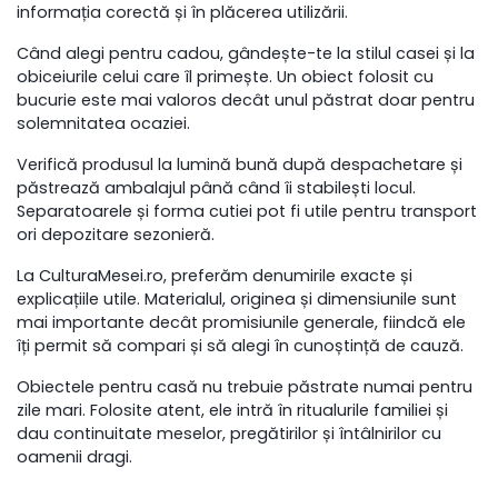
informația corectă și în plăcerea utilizării.
Când alegi pentru cadou, gândește-te la stilul casei și la
obiceiurile celui care îl primește. Un obiect folosit cu
bucurie este mai valoros decât unul păstrat doar pentru
solemnitatea ocaziei.
Verifică produsul la lumină bună după despachetare și
păstrează ambalajul până când îi stabilești locul.
Separatoarele și forma cutiei pot fi utile pentru transport
ori depozitare sezonieră.
La CulturaMesei.ro, preferăm denumirile exacte și
explicațiile utile. Materialul, originea și dimensiunile sunt
mai importante decât promisiunile generale, fiindcă ele
îți permit să compari și să alegi în cunoștință de cauză.
Obiectele pentru casă nu trebuie păstrate numai pentru
zile mari. Folosite atent, ele intră în ritualurile familiei și
dau continuitate meselor, pregătirilor și întâlnirilor cu
oamenii dragi.