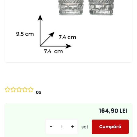
0x
164,90 LEI
-
+
set